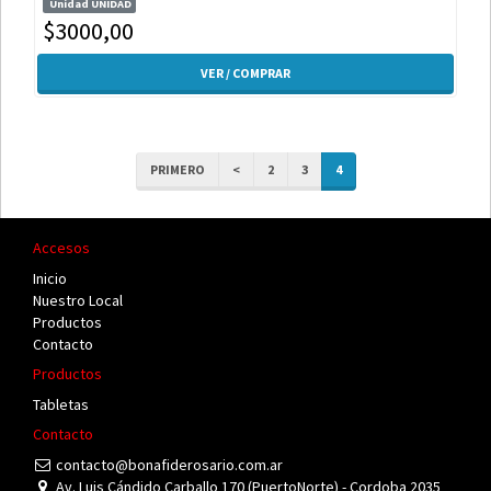
Unidad UNIDAD
$3000,00
VER / COMPRAR
PRIMERO
<
2
3
4
Accesos
Inicio
Nuestro Local
Productos
Contacto
Productos
Tabletas
Contacto
contacto@bonafiderosario.com.ar
Av. Luis Cándido Carballo 170 (PuertoNorte) - Cordoba 2035