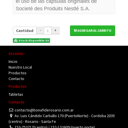
el uso de las cápsulas originales de
Societé des Produits Nestlé S.A.
Cantidad
-
+
AGREGAR AL CARRITO
Stock disponible: 50
Accesos
Inicio
Nuestro Local
Productos
Contacto
Productos
Tabletas
Contacto
contacto@bonafiderosario.com.ar
Av. Luis Cándido Carballo 170 (PuertoNorte) - Cordoba 2035
(centro) - Rosario - Santa Fe
153-753717(centro) / 152-132609 (puerto norte)